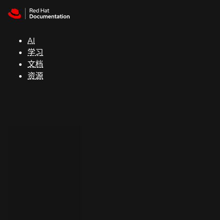
Skip to navigation
Skip to content
支
持
AI
学习
控制台
文档
（Console）
资源
开
发
人
员
开
始
试
用
联