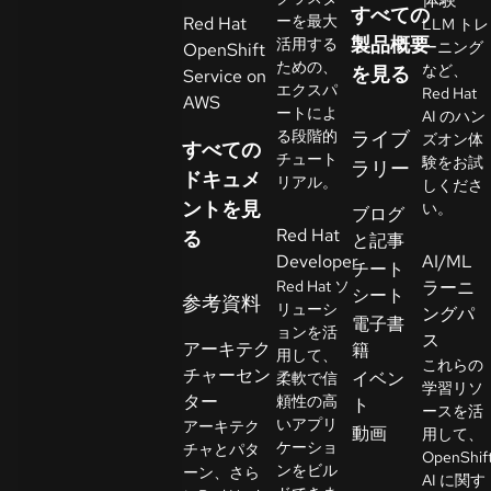
すべての
イ
ーを最大
Red Hat
LLM トレ
ア
製品概要
活用する
ーニング
OpenShift
ための、
ル
など、
を見る
Service on
エクスパ
Red Hat
の
AWS
ートによ
AI のハン
開
る段階的
ライブ
ズオン体
すべての
始
チュート
験をお試
ラリー
ドキュメ
リアル。
しくださ
ントを見
お
い。
ブログ
Red Hat
問
る
と記事
Developer
AI/ML
い
チート
Red Hat ソ
ラーニ
合
シート
参考資料
リューシ
ングパ
わ
言
電子書
ョンを活
語
ス
せ
アーキテク
籍
用して、
の
これらの
チャーセン
イベン
柔軟で信
選
学習リソ
ター
頼性の高
ト
択
ースを活
いアプリ
アーキテク
動画
用して、
ケーショ
チャとパタ
OpenShif
ンをビル
ーン、さら
AI に関す