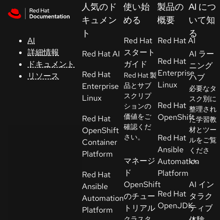
Skip to navigation
Skip to content
人気のド
使い始
製品の
AI につ
サ
キュメン
める
概要
いて知
ポ
ト
る
ー
AI
Red Hat
Red Hat AI
ト
詳細情報
スタート
Red Hat AI
AI ラー
Red Hat
ドキュメント
ガイド
ニング
Enterprise
Red Hat
リソース
Red Hat 製
ハブ
コ
Linux
Enterprise
品とサブ
必要なタ
ン
スクリプ
Linux
スク別に
ソ
Red Hat
ションの
整理され
ー
価値をご
OpenShift
Red Hat
た学習教
ル
確認くだ
OpenShift
材とツー
さい。
Red Hat
ルをご覧
Container
Ansible
くださ
開
Platform
マネージ
Automation
い。
発
ド
Platform
Red Hat
者
OpenShift
AI イン
Ansible
Red Hat
のチュー
タラク
Automation
ト
OpenJDK
トリアル
ティブ
Platform
ラ
クラスタ
体験