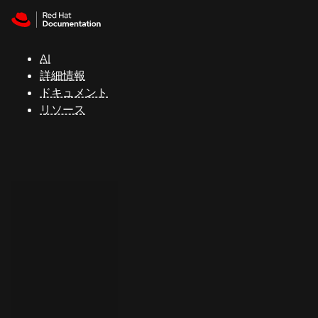
Skip to navigation
Skip to content
サ
ポ
ー
AI
ト
詳細情報
ドキュメント
リソース
コ
ン
ソ
ー
ル
開
発
者
ト
ラ