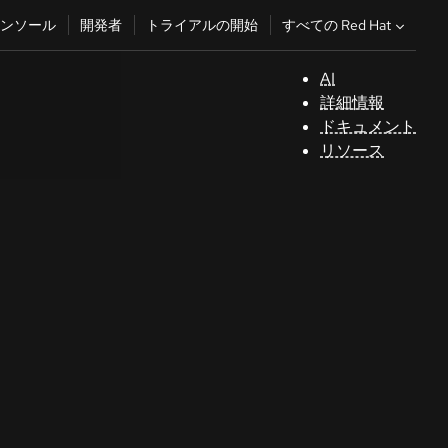
すべての Red Hat
ンソール
開発者
トライアルの開始
AI
サ
詳細情報
ポ
ドキュメント
ー
リソース
ト
コ
ン
ソ
ー
ル
開
発
者