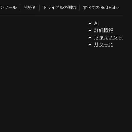
すべての Red Hat
ンソール
開発者
トライアルの開始
AI
サ
詳細情報
ポ
ドキュメント
ー
リソース
ト
コ
ン
ソ
ー
ル
開
発
者