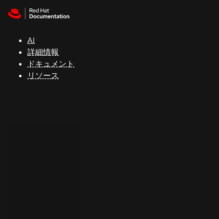
Skip to navigation
Skip to content
サ
ポ
ー
AI
ト
詳細情報
ドキュメント
リソース
コ
ン
ソ
ー
ル
開
発
者
ト
ラ