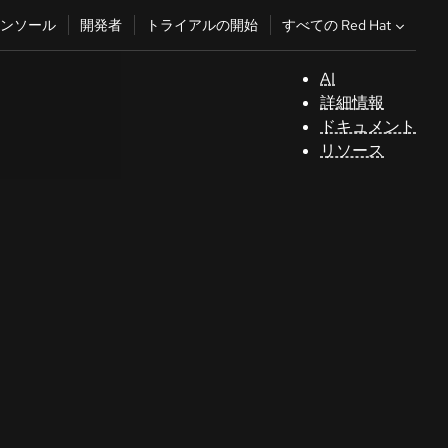
すべての Red Hat
ンソール
開発者
トライアルの開始
AI
サ
詳細情報
ポ
ドキュメント
ー
リソース
ト
コ
ン
ソ
ー
ル
開
発
者