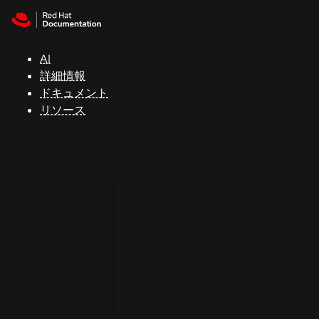
Skip to navigation
Skip to content
サ
ポ
ー
AI
ト
詳細情報
ドキュメント
リソース
コ
ン
ソ
ー
ル
開
発
者
ト
ラ