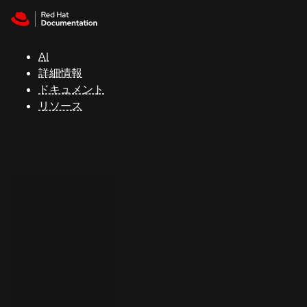
Skip to navigation
Skip to content
サ
ポ
ー
AI
ト
詳細情報
ドキュメント
リソース
コ
ン
ソ
ー
ル
開
発
者
ト
ラ