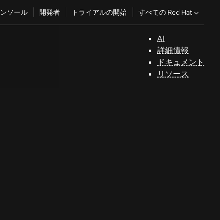
すべての Red Hat
ンソール
開発者
トライアルの開始
AI
サ
詳細情報
ポ
ドキュメント
ー
リソース
ト
コ
ン
ソ
ー
ル
開
発
者