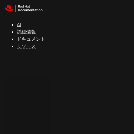
Skip to navigation
Skip to content
サ
ポ
ー
AI
ト
詳細情報
ドキュメント
リソース
コ
ン
ソ
ー
ル
開
発
者
ト
ラ