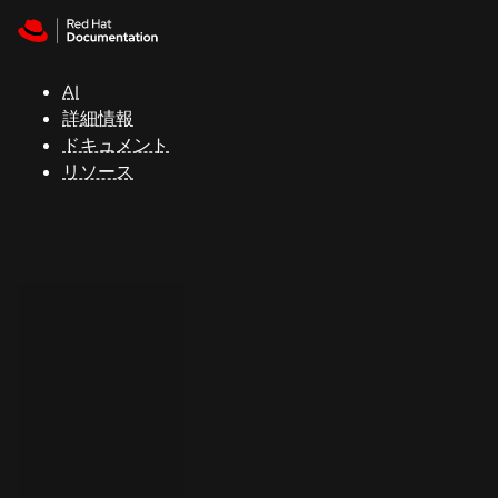
Skip to navigation
Skip to content
サ
ポ
ー
AI
ト
詳細情報
ドキュメント
リソース
コ
ン
ソ
ー
ル
開
発
者
ト
ラ