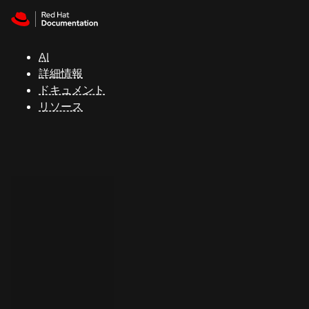
Skip to navigation
Skip to content
サ
ポ
ー
AI
ト
詳細情報
ドキュメント
リソース
コ
ン
ソ
ー
ル
開
発
者
ト
ラ