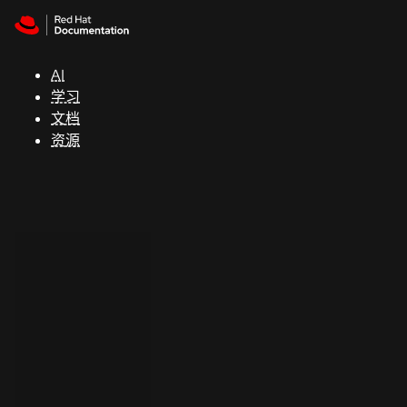
Skip to navigation
Skip to content
支
持
AI
学习
控制台
文档
（Console）
资源
开
发
人
员
开
始
试
用
联