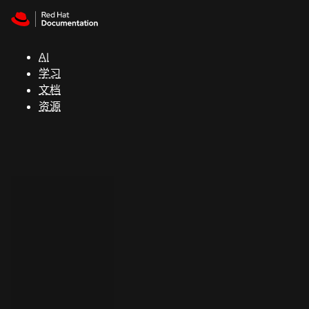
Skip to navigation
Skip to content
支
持
AI
学习
控制台
文档
（Console）
资源
开
发
人
员
开
始
试
用
联