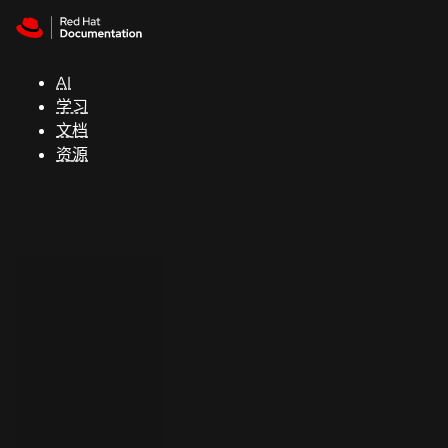
Skip to navigation
Skip to content
支
持
AI
学习
控制台
文档
（Console）
资源
开
发
人
员
开
始
试
用
联