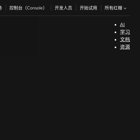
所有红帽
持
控制台（Console）
开发人员
开始试用
AI
支
学习
持
文档
资源
（
开
发
人
员
开
始
试
用