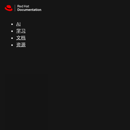
Skip to navigation
Skip to content
支
持
AI
学习
控制台
文档
（Console）
资源
开
发
人
员
开
始
试
用
联