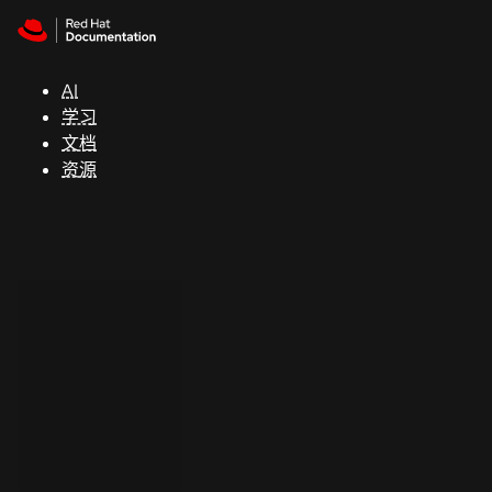
Skip to navigation
Skip to content
支
持
AI
学习
控制台
文档
（Console）
资源
开
发
人
员
开
始
试
用
联