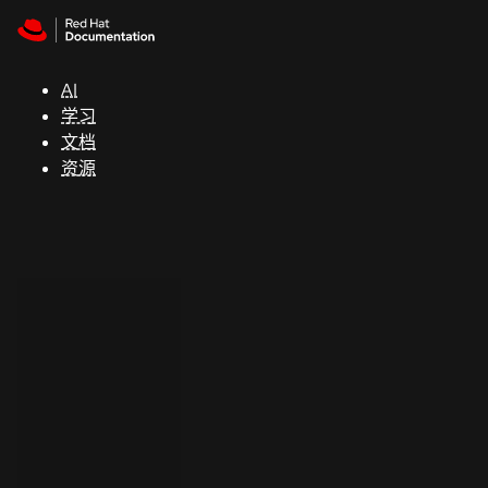
Skip to navigation
Skip to content
支
持
AI
学习
控制台
文档
（Console）
资源
开
发
人
员
开
始
试
用
联