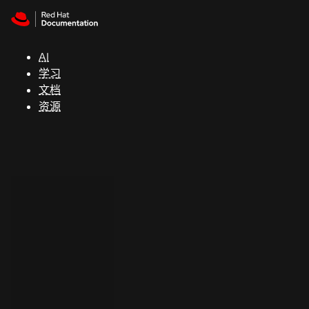
Skip to navigation
Skip to content
支
持
AI
学习
控制台
文档
（Console）
资源
开
发
人
员
开
始
试
用
联