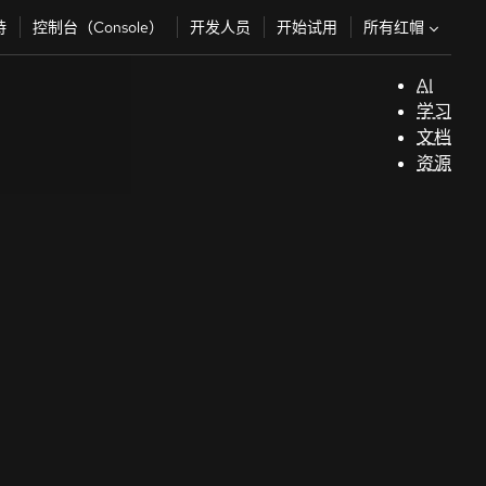
所有红帽
持
控制台（Console）
开发人员
开始试用
AI
支
学习
持
文档
资源
（
开
发
人
员
开
始
试
用