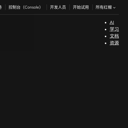
所有红帽
持
控制台（Console）
开发人员
开始试用
AI
支
学习
持
文档
资源
（
开
发
人
员
开
始
试
用