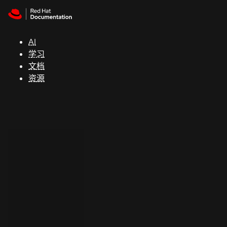
Skip to navigation
Skip to content
支
持
AI
学习
控制台
文档
（Console）
资源
开
发
人
员
开
始
试
用
联