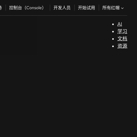
所有红帽
持
控制台（Console）
开发人员
开始试用
AI
支
学习
持
文档
资源
（
开
发
人
员
开
始
试
用