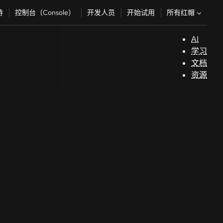
所有红帽
持
控制台（Console）
开发人员
开始试用
AI
支
学习
持
文档
资源
（
开
发
人
员
开
始
试
用