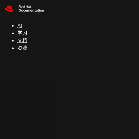
Skip to navigation
Skip to content
支
持
AI
学习
控制台
文档
（Console）
资源
开
发
人
员
开
始
试
用
联