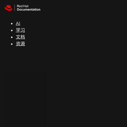
Skip to navigation
Skip to content
支
持
AI
学习
控制台
文档
（Console）
资源
开
发
人
员
开
始
试
用
联