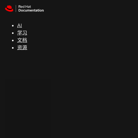
Skip to navigation
Skip to content
支
持
AI
学习
控制台
文档
（Console）
资源
开
发
人
员
开
始
试
用
联