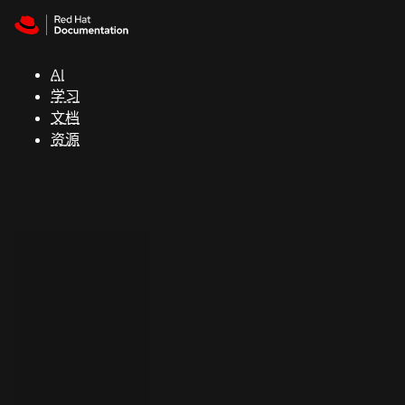
Skip to navigation
Skip to content
支
持
AI
学习
控制台
文档
（Console）
资源
开
发
人
员
开
始
试
用
联