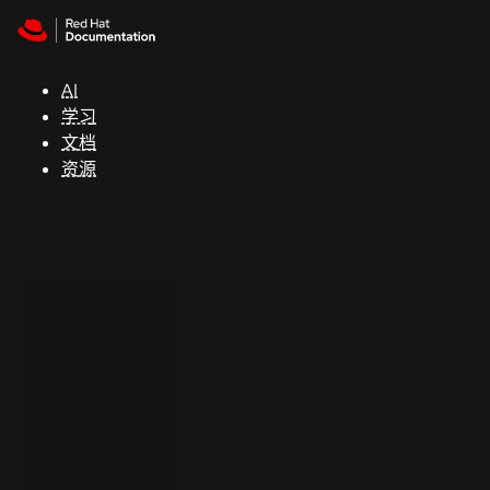
Skip to navigation
Skip to content
支
持
AI
学习
控制台
文档
（Console）
资源
开
发
人
员
开
始
试
用
联