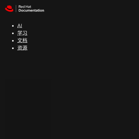
Skip to navigation
Skip to content
支
持
AI
学习
控制台
文档
（Console）
资源
开
发
人
员
开
始
试
用
联