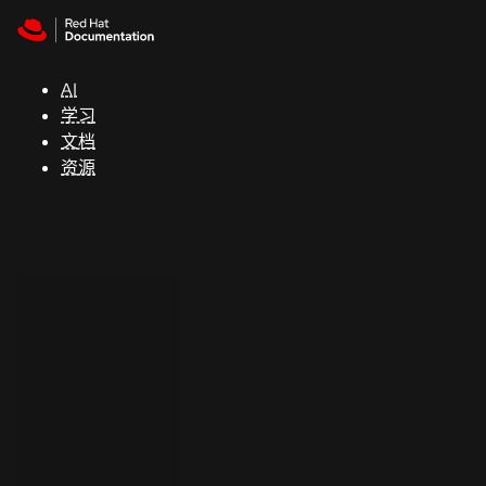
Skip to navigation
Skip to content
支
持
AI
学习
控制台
文档
（Console）
资源
开
发
人
员
开
始
试
用
联