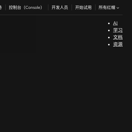
所有红帽
持
控制台（Console）
开发人员
开始试用
AI
支
学习
持
文档
资源
（
开
发
人
员
开
始
试
用