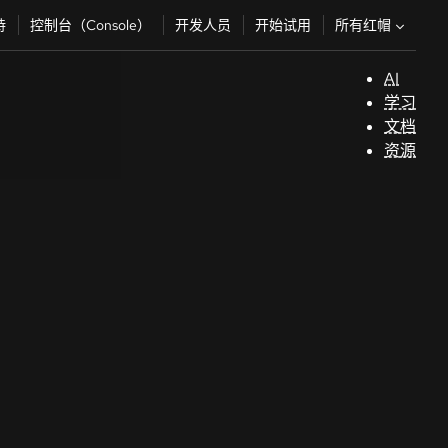
所有红帽
持
控制台（Console）
开发人员
开始试用
AI
支
学习
持
文档
资源
（
开
发
人
员
开
始
试
用