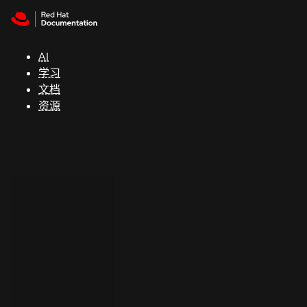
Skip to navigation
Skip to content
支
持
AI
学习
控制台
文档
（Console）
资源
开
发
人
员
开
始
试
用
联