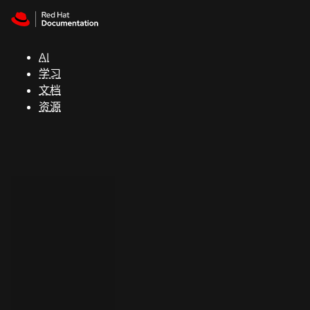
Skip to navigation
Skip to content
支
持
AI
学习
控制台
文档
（Console）
资源
开
发
人
员
开
始
试
用
联