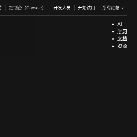
所有红帽
持
控制台（Console）
开发人员
开始试用
AI
支
学习
持
文档
资源
（
开
发
人
员
开
始
试
用