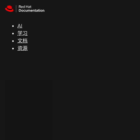
Skip to navigation
Skip to content
支
持
AI
学习
控制台
文档
（Console）
资源
开
发
人
员
开
始
试
用
联