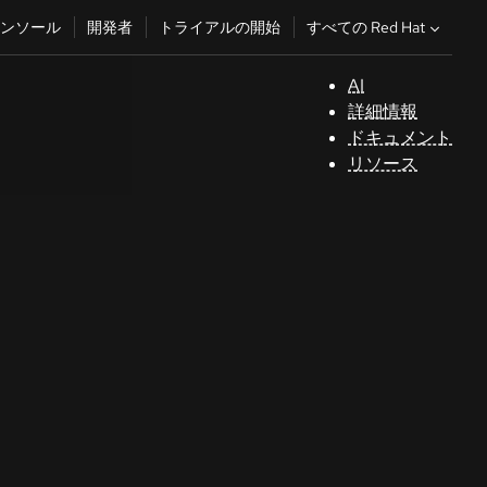
すべての Red Hat
ンソール
開発者
トライアルの開始
AI
サ
詳細情報
ポ
ドキュメント
ー
リソース
ト
コ
ン
ソ
ー
ル
開
発
者