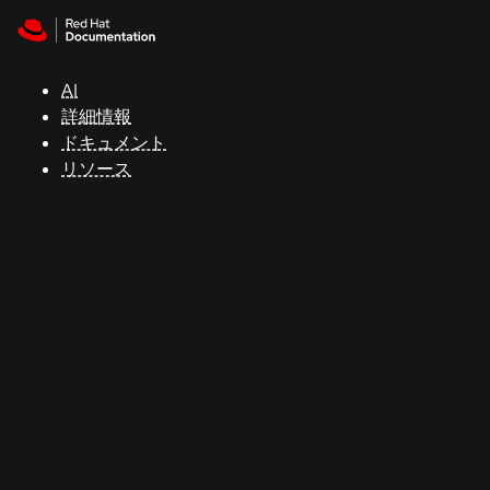
Skip to navigation
Skip to content
サ
ポ
ー
AI
ト
詳細情報
ドキュメント
リソース
コ
ン
ソ
ー
ル
開
発
者
ト
ラ