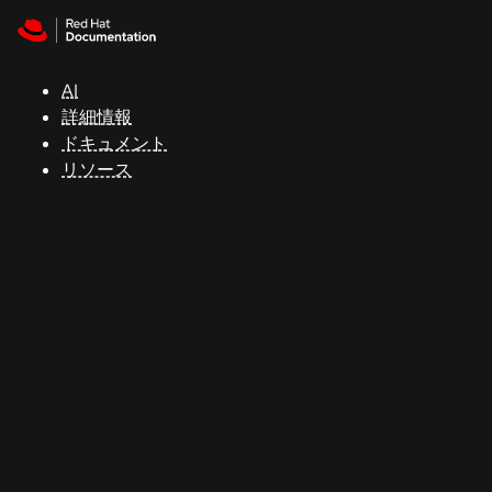
Skip to navigation
Skip to content
サ
ポ
ー
AI
ト
詳細情報
ドキュメント
リソース
コ
ン
ソ
ー
ル
開
発
者
ト
ラ