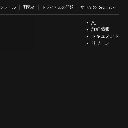
すべての Red Hat
ンソール
開発者
トライアルの開始
AI
サ
詳細情報
ポ
ドキュメント
ー
リソース
ト
コ
ン
ソ
ー
ル
開
発
者