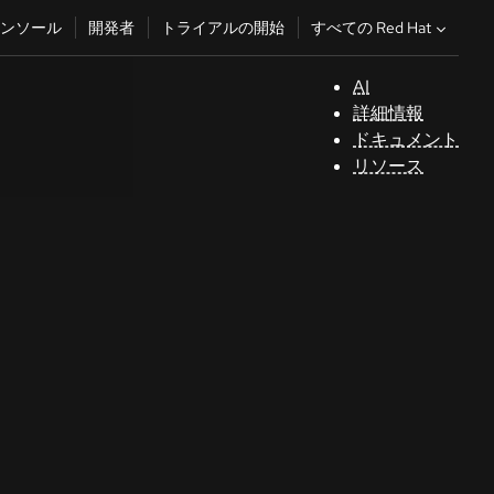
すべての Red Hat
ンソール
開発者
トライアルの開始
AI
サ
詳細情報
ポ
ドキュメント
ー
リソース
ト
コ
ン
ソ
ー
ル
開
発
者