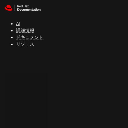
Skip to navigation
Skip to content
サ
ポ
ー
AI
ト
詳細情報
ドキュメント
リソース
コ
ン
ソ
ー
ル
開
発
者
ト
ラ