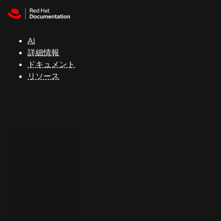
Skip to navigation
Skip to content
サ
ポ
ー
AI
ト
詳細情報
ドキュメント
リソース
コ
ン
ソ
ー
ル
開
発
者
ト
ラ