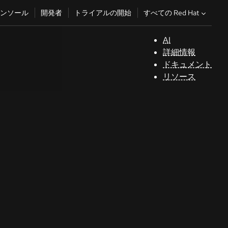
すべての Red Hat
ンソール
開発者
トライアルの開始
AI
サ
詳細情報
ポ
ドキュメント
ー
リソース
ト
コ
ン
ソ
ー
ル
開
発
者