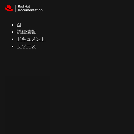
Skip to navigation
Skip to content
サ
ポ
ー
AI
ト
詳細情報
ドキュメント
リソース
コ
ン
ソ
ー
ル
開
発
者
ト
ラ