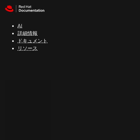
Skip to navigation
Skip to content
サ
ポ
ー
AI
ト
詳細情報
ドキュメント
リソース
コ
ン
ソ
ー
ル
開
発
者
ト
ラ