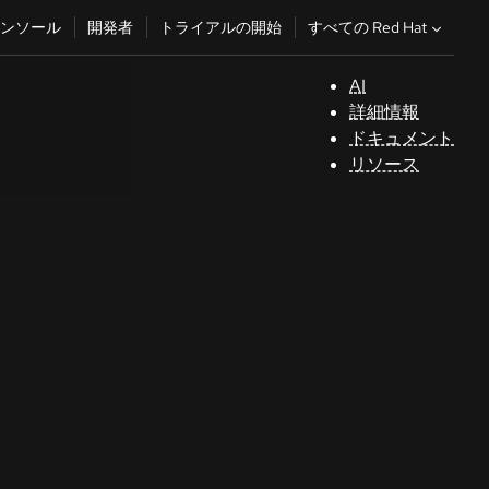
すべての Red Hat
ンソール
開発者
トライアルの開始
AI
サ
詳細情報
ポ
ドキュメント
ー
リソース
ト
コ
ン
ソ
ー
ル
開
発
者